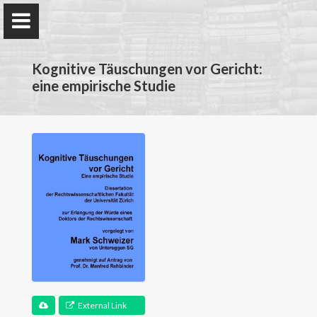
Kognitive Täuschungen vor Gericht:
eine empirische Studie
Mark Schweizer
Bundespatentgericht
Home
Forschung
Lehre
External Link
Publikationen