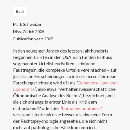
Kontakt
Book
Mark Schweizer
Diss. Zürich 2005
Publication year: 2005
In den neunziger Jahren des letzten Jahrhunderts
begannen Juristen in den USA, sich für den Einfluss
sogenannter Urteilsheuristiken – einfache
Faustregeln, die komplexe Urteile vereinfachen – auf
juristische Entscheidungen zu interessieren. Die neue
Forschungsrichtung wird oft als “
Behavioral Law and
Economics
“, also etwa “Verhaltenswissenschaftliche
Ökonomische Analyse des Rechts”, bezeichnet, weil
sie sich anfangs in erster Linie als Kritik am
orthodoxen Modell des “
homo oeconomicus
”
verstand. Heute wird sie besser als eine neue Form
der Rechtspsychologie angesehen, die sich nicht
Creative Commons Attribution 4.0 International (CC BY 4.0)
mehr auf pathologische Fälle konzentriert.